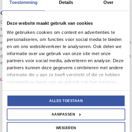
Toestemming
Details
Over
Goede samenwerking en een positieve sfeer
De recente introductie van een middenkader leek veelbelovend, een
Deze website maakt gebruik van cookies
succes was het nog niet. Dat veranderde toen zij in samenspraak
We gebruiken cookies om content en advertenties te
met het managementteam de coaches van Fair Field op de
personaliseren, om functies voor social media te bieden
werkvloer introduceerde. Dankzij de inspanningen van Heinz Kraft en
en om ons websiteverkeer te analyseren. Ook delen we
Fair Field heerst er nu een positieve sfeer, het ziekteverzuim is
informatie over uw gebruik van onze site met onze
drastisch lager, het management kan zich beter op zijn taken richten
partners voor social media, adverteren en analyse. Deze
en de fabriek draait beter.
partners kunnen deze gegevens combineren met andere
informatie die u aan ze heeft verstrekt of die ze hebben
LEES MEER
verzameld op basis van uw gebruik van hun services.
ALLES TOESTAAN
AANPASSEN
WEIGEREN