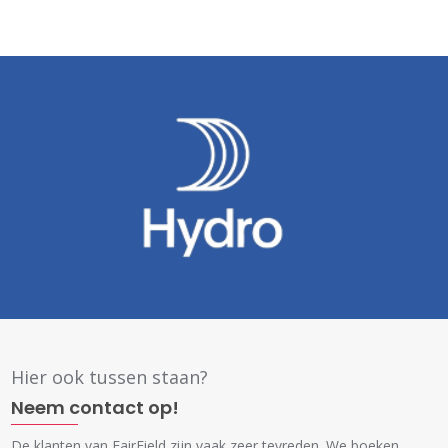
Hier ook tussen staan?
Neem contact op!
De klanten van FairField zijn vaak zeer tevreden. We boeken