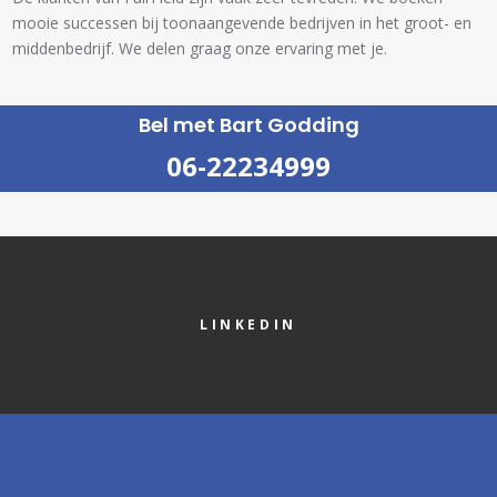
mooie successen bij toonaangevende bedrijven in het groot- en
middenbedrijf. We delen graag onze ervaring met je.
Bel met Bart Godding
06-22234999
LINKEDIN