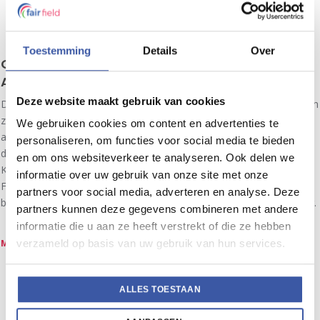
Toestemming
Details
Over
Gute Zusammenarbeit und eine positive
Atmosphäre
Deze website maakt gebruik van cookies
Die kürzlich erfolgte Einführung eines mittleren Managements schien
zwar vielversprechend, war aber noch kein Erfolg. Das änderte sich,
We gebruiken cookies om content en advertenties te
als in Absprache mit dem Managementteam Fair-Field-Coaches in
personaliseren, om functies voor social media te bieden
den Betrieben eingeführt wurden. Dank der Bemühungen von Heinz
en om ons websiteverkeer te analyseren. Ook delen we
Kraft und Fair Field herrscht nun eine positive Atmosphäre, die
informatie over uw gebruik van onze site met onze
Fehlzeiten sind drastisch gesunken, das Management kann sich
partners voor social media, adverteren en analyse. Deze
besser auf seine Aufgaben konzentrieren und die Fabrik läuft besser.
partners kunnen deze gegevens combineren met andere
informatie die u aan ze heeft verstrekt of die ze hebben
MEHR LESEN
verzameld op basis van uw gebruik van hun services.
ALLES TOESTAAN