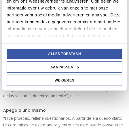
en om ons websiteverkeer te analyseren. Ook delen we
informatie over uw gebruik van onze site met onze
Interacción agradable
partners voor social media, adverteren en analyse. Deze
Además, ha mejorado el ambiente de trabajo, afirma Barry. "El
partners kunnen deze gegevens combineren met andere
trato con algunas personas se ha vuelto más agradable. La gente
informatie die u aan ze heeft verstrekt of die ze hebben
me dice que quiere hacer un trabajo conmigo en la obra porque
verzameld op basis van uw gebruik van hun services.
puedo organizarlo todo bien. Además, los operarios y capataces
me dicen: 'Es totalmente acertado que te hayan dado ese
trabajo'".
ALLES TOESTAAN
AANPASSEN
Para obtener resultados de entrenamiento sostenibles, su
entrenador le dio mangos. Eso fue un desperdicio para Barry.
WEIGEREN
Como lo fue para todo el programa de formación, por cierto.
"Me gusta la comunicación, así que estaba deseando aprender
de las sesiones de entrenamiento", dice.
Apego a uno mismo
"Hice pruebas, rellené cuestionarios. A partir de ahí quedó claro:
te comunicas de esa manera y entonces esto puede convertirse