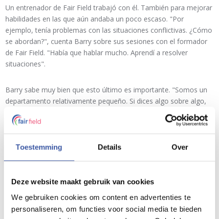
Un entrenador de Fair Field trabajó con él. También para mejorar
habilidades en las que aún andaba un poco escaso. "Por
ejemplo, tenía problemas con las situaciones conflictivas. ¿Cómo
se abordan?", cuenta Barry sobre sus sesiones con el formador
de Fair Field. "Había que hablar mucho. Aprendí a resolver
situaciones".
Barry sabe muy bien que esto último es importante. "Somos un
departamento relativamente pequeño. Si dices algo sobre algo,
pronto eres el perro mordido. Y la semana que viene tenéis que
hacer otro trabajo juntos".
Toestemming
Details
Over
Gracias en parte a la formación de Fair Field, ahora tiene menos
problemas para decir lo que representa, cuando es necesario.
"Sé lo que represento y lo que representa la empresa. Digo
Deze website maakt gebruik van cookies
cuando algo no va del todo bien y por qué no. Eso me resulta
más fácil. Las formaciones me han dado mucha autoafirmación.
We gebruiken cookies om content en advertenties te
Ahora lo sé mejor: yo soy así. Lo necesitaba. Me da mucha paz
personaliseren, om functies voor social media te bieden
en mi trabajo".